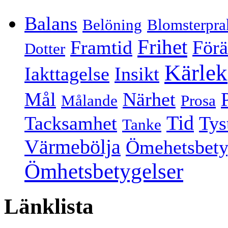
Balans
Belöning
Blomsterpra
Frihet
Framtid
Förä
Dotter
Kärlek
Iakttagelse
Insikt
Mål
Närhet
Målande
Prosa
Tid
Tacksamhet
Tys
Tanke
Värmebölja
Ömehetsbety
Ömhetsbetygelser
Länklista