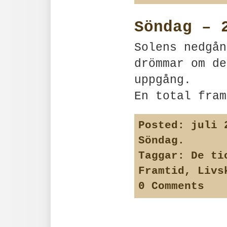
Söndag – 
Solens nedgån
drömmar om de
uppgång.
En total fram
Posted:
juli 2
Söndag
.
Taggar:
De ti
Framtid
,
Livs
0 Comments