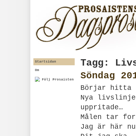
Tagg: Liv
Startsidan
Om
Söndag 20
Följ Prosaisten
Börjar hitta 
Nya livslinje
uppritade…
Målen tar for
Jag är här nu