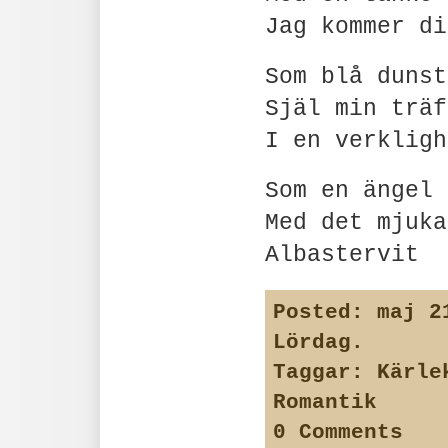
Jag kommer di
Som blå dunst
Själ min träf
I en verkligh
Som en ängel
Med det mjuka
Albastervit
Posted:
maj 21
Lördag
.
Taggar:
Kärle
Romantik
0 Comments