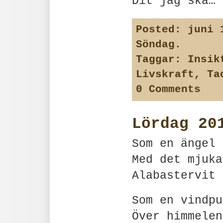
Dit jag ska…
Posted:
juni 1
Söndag
.
Taggar:
Insik
Livskraft
,
Ta
0 Comments
Lördag 20
Som en ängel
Med det mjuka
Alabastervit
Som en vindpu
Över himmelen