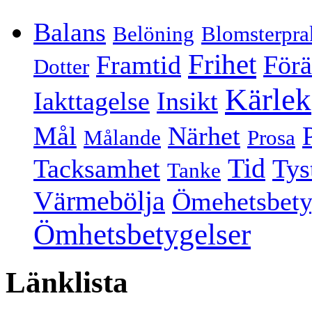
Balans
Belöning
Blomsterpra
Frihet
Framtid
Förä
Dotter
Kärlek
Iakttagelse
Insikt
Mål
Närhet
Målande
Prosa
Tid
Tacksamhet
Tys
Tanke
Värmebölja
Ömehetsbety
Ömhetsbetygelser
Länklista