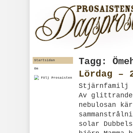
Tagg: Öme
Startsidan
Om
Lördag – 
Följ Prosaisten
Stjärnfamilj 
Av glittrande
nebulosan kär
sammanstrålni
solar Dubbels