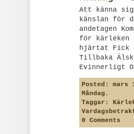
Att känna sig
känslan för d
andetagen Kom
för kärleken 
hjärtat Fick 
Tillbaka Älsk
Evinnerligt O
Posted:
mars 1
Måndag
.
Taggar:
Kärle
Vardagsbetrak
0 Comments