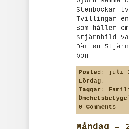
björn Mamma b
Stenbockar tv
Tvillingar en
Som håller om
stjärnbild va
Där en Stjärn
bon
Posted:
juli 1
Lördag
.
Taggar:
Famil
Ömehetsbetyge
0 Comments
Måndag – 