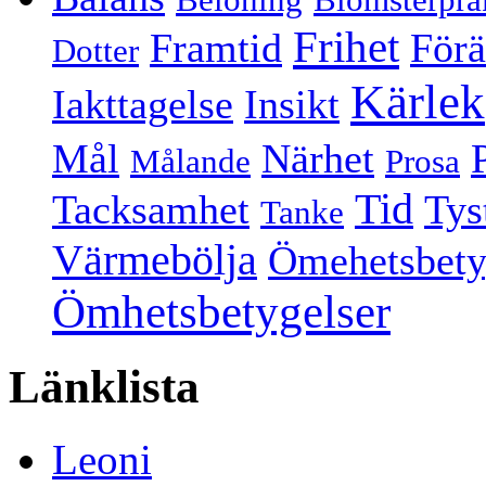
Frihet
Framtid
Förä
Dotter
Kärlek
Iakttagelse
Insikt
Mål
Närhet
Målande
Prosa
Tid
Tacksamhet
Tys
Tanke
Värmebölja
Ömehetsbety
Ömhetsbetygelser
Länklista
Leoni