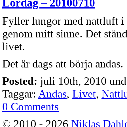
Lördag – 20100710
Fyller lungor med nattluft 
genom mitt sinne. Det ständ
livet.
Det är dags att börja andas.
Posted:
juli 10th, 2010 un
Taggar:
Andas
,
Livet
,
Nattl
0 Comments
© 2010 - 2026
Niklas Dahl