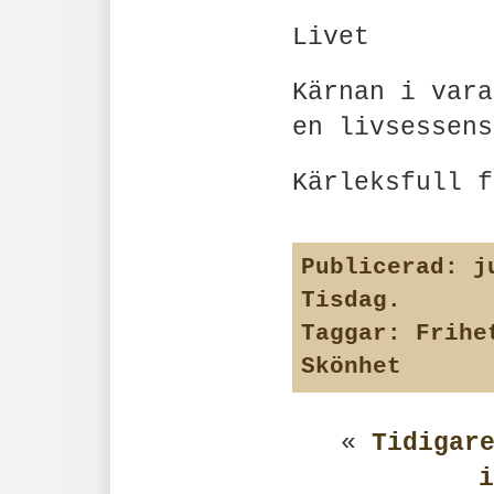
Livet
Kärnan i vara
en livsessens
Kärleksfull f
Publicerad:
ju
Tisdag
.
Taggar:
Frihe
Skönhet
«
Tidigar
i