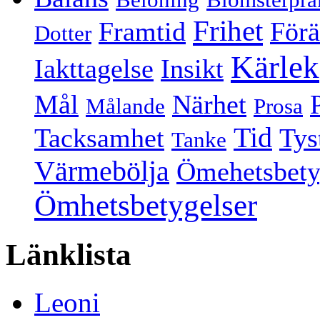
Frihet
Framtid
Förä
Dotter
Kärlek
Iakttagelse
Insikt
Mål
Närhet
Målande
Prosa
Tid
Tacksamhet
Tys
Tanke
Värmebölja
Ömehetsbety
Ömhetsbetygelser
Länklista
Leoni