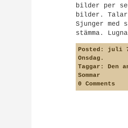
bilder per se
bilder. Talar
Sjunger med s
stämma. Lugna
Posted:
juli 7
Onsdag
.
Taggar:
Den a
Sommar
0 Comments