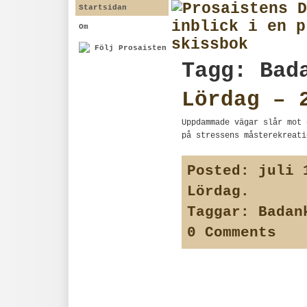
Startsidan
Om
Följ Prosaisten
Tagg: Bad
Lördag – 
Uppdammade vägar slår mot 
på stressens måsterekreati
Posted:
juli 1
Lördag
.
Taggar:
Badan
0 Comments