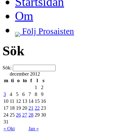
Startsidan
Om
Följ Prosaisten
Sök
Sök:
december 2012
m
ti
o
to
f
l
s
1
2
3
4
5
6
7
8
9
10
11
12
13
14
15
16
17
18
19
20
21
22
23
24
25
26
27
28
29
30
31
« Okt
Jan »