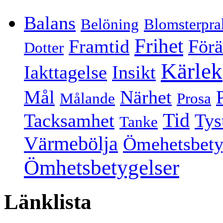
Balans
Belöning
Blomsterpra
Frihet
Framtid
Förä
Dotter
Kärlek
Iakttagelse
Insikt
Mål
Närhet
Målande
Prosa
Tid
Tacksamhet
Tys
Tanke
Värmebölja
Ömehetsbety
Ömhetsbetygelser
Länklista