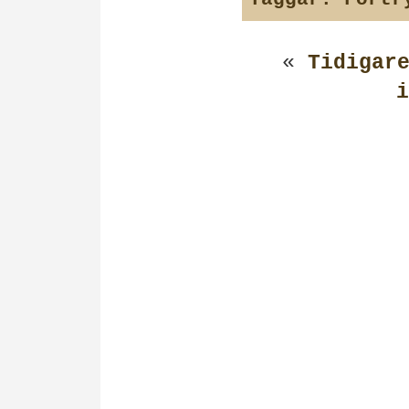
«
Tidigar
i