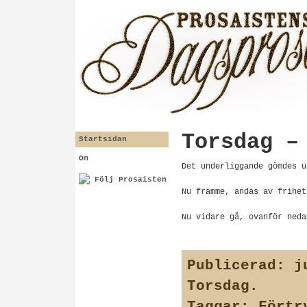
Torsdag –
Startsidan
Om
Det underliggande gömdes u
Följ Prosaisten
Nu framme, andas av frihet
Nu vidare gå, ovanför neda
Publicerad:
ju
Torsdag
.
Taggar:
Förtr